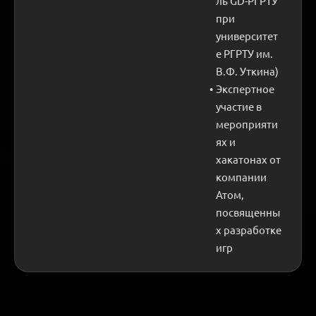
ль GD-РГРТУ 
при 
университет
е РГРТУ им. 
В.Ф. Уткина)
Экспертное 
участие в 
мероприяти
ях и 
хакатонах от 
компании 
Атом, 
посвященны
х разработке 
игр