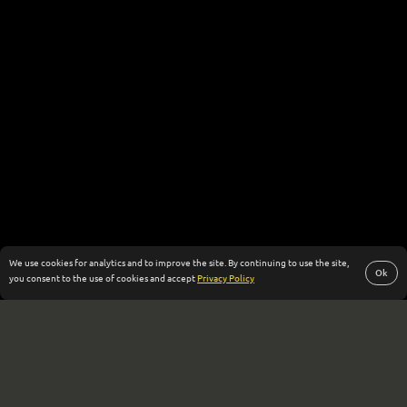
We use cookies for analytics and to improve the site. By continuing to use the site,
Ok
you consent to the use of cookies and accept
Privacy Policy