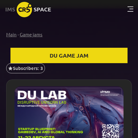
IMS
SPACE
Main
-
Game jams
DU GAME JAM
Subscribers: 3