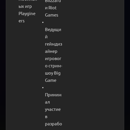
Blizzard 
ых игр 
и Riot 
Playgine
Games
ers
Ведущи
й 
геймдиз
айнер 
игровог
о стрим-
шоу Big 
Game
Приним
ал 
участие 
в 
разрабо