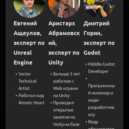
Евгений 
Аристарх 
Дмитрий 
Ащеулов, 
Абрамовск
Горин, 
эксперт по 
ий, 
эксперт по 
Unreal 
эксперт по 
Godot
Engine
Unity
Middle Godot 
Developer
Senior 
Больше 3 лет 
Technical 
работаю с 
Программны
Artist
Web играми 
й инженер и 
Работал над 
на Unity
инди-
Atomic Heart
Проводил 
разработчик 
открытые 
игр
занятия по 
Веду 
Unity на базе 
образовател