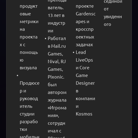
сединой 
продукт
проекте 
ватель. 
от 
овые 
Gardensc
13 лет в 
увиденн
метрики 
apes и 
индустр
ого
на 
кросспр
ии
проекта
оектных 
Работал 
х с 
задачах
в Mail.ru 
помощь
Lead 
Games, 
ю 
LiveOps 
Nival, RJ 
визуала
и Core 
Games, 
Game 
Pixonic. 
Продюсе
Designer 
был 
р и 
в 
автором 
руковод
компани
журнала 
итель 
и 
«Игрома
студии 
Kosmos
ния», 
разрабо
сотрудн
тки 
ичал с 
мобильн