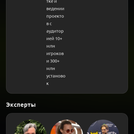
тке и 
ведении 
проекто
в с 
аудитор
ией 10+ 
млн 
игроков 
и 300+ 
млн 
установо
к
Эксперты