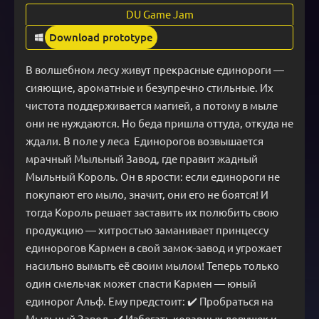
DU Game Jam
Download prototype
В волшебном лесу живут прекрасные единороги — 
сияющие, ароматные и безупречно стильные. Их 
чистота поддерживается магией, а потому в мыле 
они не нуждаются. Но беда пришла оттуда, откуда не 
ждали. В поле у леса  Единорогов возвышается 
мрачный Мыльный Завод, где правит жадный 
Мыльный Король. Он в ярости: если единороги не 
покупают его мыло, значит, они его не боятся! И 
тогда Король решает заставить их полюбить свою 
продукцию — хитростью заманивает принцессу 
единорогов Кармен в свой замок-завод и угрожает 
насильно вымыть её своим мылом! Теперь только 
один смельчак может спасти Кармен — юный 
единорог Альф. Ему предстоит: ✔️ Пробраться на 