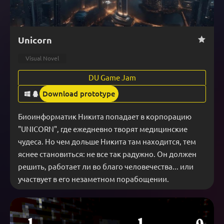
Unicorn
Visual Novel
DU Game Jam
Download prototype
Биоинформатик Никита попадает в корпорацию 
"UNICORN", где ежедневно творят медицинские 
чудеса. Но чем дольше Никита там находится, тем 
яснее становиться: не все так радужно. Он должен 
решить, работает ли во благо человечества... или 
участвует в его незаметном порабощении.