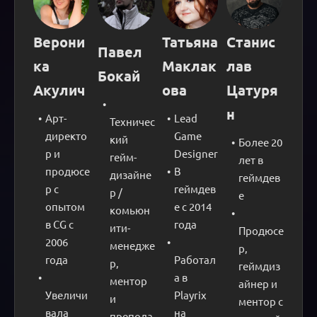
Верони
Татьяна 
Станис
Павел 
ка 
Маклак
лав 
Бокай
Акулич
ова
Цатуря
н
Арт-
Lead 
Техничес
директо
Game 
кий 
Более 20 
р и 
Designer
гейм-
лет в 
продюсе
В 
дизайне
геймдев
р с 
геймдев
р / 
е
опытом 
е с 2014 
комьюн
в CG с 
года
ити-
Продюсе
2006 
менедже
р, 
года
Работал
р, 
геймдиз
а в 
ментор 
айнер и 
Увеличи
Playrix 
и 
ментор с 
вала 
на 
препода