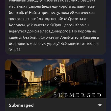
Мыльный Завод, ✔️ Избегать коварных ловушек и 
мыльных пузырей (ведь единороги их панически 
боятся!), ✔️ Найти принцессу, пока её магическая 
чистота не погибла под пеной! ✔️ Сразиться с 
Королем, ✔️ И вместе с К\Принцессой Кармен 
вернуться домой в лес Единорогов. Но Король не 
сдаётся без боя… Сможет ли Альф спасти Кармен и 
остановить мыльную угрозу? Всё зависит от тебя! ✨
🦄⚔️💥
Submerged