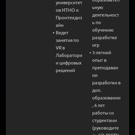
университет
ьную 
ов ИТМО и 
деятельност
Промтехдиз
ь по 
айн
обучению 
Ведет 
разработке 
занятия по 
игр
VR в 
3-летний 
Лаборатори
опыт в 
и цифровых 
преподаван
решений
ии 
разработки в 
доп. 
образовании
, 6 лет 
работы со 
студентами 
(руководите