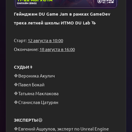
Геймджем DU Game Jam в рамках GameDev 
трека летней школы ИТМО DU Lab 🦄
Старт: 
12 августа в 10:00
Окончание: 
18 августа в 16:00
СУДЬИ
👩
🔷Вероника Акулич
🔷Павел Бокай
🔷Татьяна Маклакова
🔷Станислав Цатурян
ЭКСПЕРТЫ
😄
🔷Евгений Ащеулов, эксперт по Unreal Engine